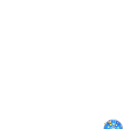
4、展望未来与改进措施
虽然本场比赛结果令人失望，但恩里克并没有因此消
沉，相反，他更加坚定了改善和提升自己的决心。面
对接下来的赛事，他提出了一系列改进措施，希望能
够帮助球队走出低谷，再创辉煌。其中，加强训练中
的实战模拟，提高临门一脚准确率，是首要任务之
一。
同时，他也计划邀请专业心理辅导师，为队员们提供
心理支持，以帮助他们缓解比赛压力，从而更好地发
挥自己的潜力。毕竟，在高水平竞技中，心理素质常
常能左右一场比赛结果，因此，这也是他非常重视的
一环。
最后，为了进一步凝聚团队力量，他提议组织更多团