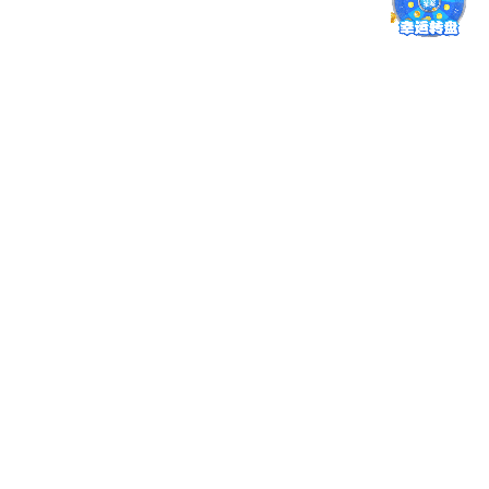
建活动，以增强队友之间的默契和信任，使大家在赛
季末能够以最佳状态迎接挑战。他坚信，只要朝着这
个方向努力，就一定能将今天的小遗憾化为明天的大
成功。
总结：
总而言之，这场未能收获胜利的比赛给恩里克带来了
深刻反思，也促使他重新审视自身执教理念及团队建
设。从技术层面到心理素质，每一个环节都蕴含着巨
大的提升空间。此外，对于未来的发展方向，他明确
设定目标，希望通过系统性的改进措施，使球队逐步
走向成熟，实现更好的成绩。
荣誉不是偶然，而是勤奋与汗水交织而成。因此，无