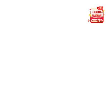
页面加载
0.21s
平均加载时间
日活跃用户
56K
7日均值