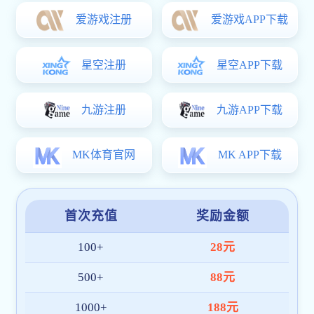
长，平台陆续上线直播回放、数据分析、比分
预测等功能，同时支持APP与网页双端操作，
带来更快更稳的观赛体验。
03. 国际拓展
目前星空网页版已在东南亚、欧美等区域建立
本地化团队，推动技术与服务全球落地，打造
具有国际竞争力的赛事平台品牌。
荣耀时刻展示
星空网页版 以卓越服务赢得多项专业认可，每一份荣誉都是