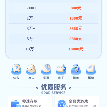
用户信赖的见证。
2022 区域体育科技创新奖