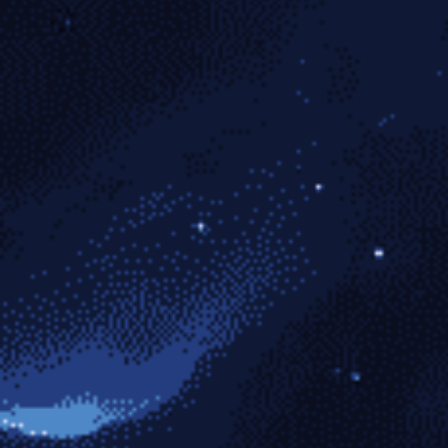
总之，此次事件标志着独行侠正在采取行
无限想象空间，同时也为未来的发展奠定
上一篇：
英超夺冠概率最新数据阿森纳遥遥…
延伸阅读