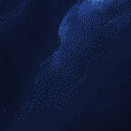
动，以迎接更具挑战的新赛季。无论结果如何，此次联络已经成
了基础，值得我们持续关注后续进展。