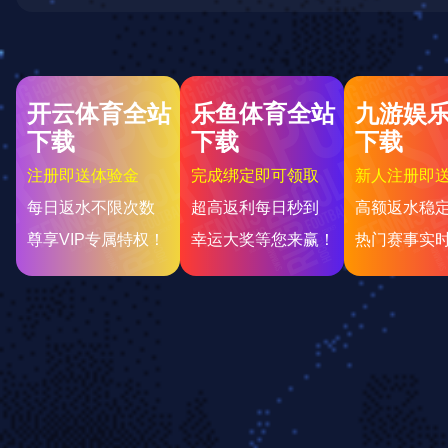
是弗拉格的恩师，还刚刚带领他的球队夺
执教风格、弗拉格与名帅之间的关系，以
1、独行侠当前的需求
独行侠队近年来在联盟中的竞争力有所波
领球队重回巅峰的优秀教练，以提升战术
此外，随着新赛季即将来临，管理层也意
验并且能够调动全队积极性的教练显得尤
因此，与杜克大学及密歇根州立大学名帅
味着长期团队文化建设的重要举措。
2、名帅的执教风格
这位名帅以其灵活多变而又富有创造性的