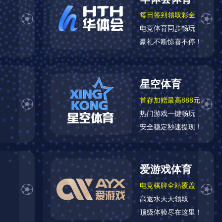
刚夺疯三
更是让球迷和媒体充满期待。这位教练不仅