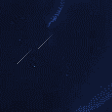
的球队在面对各种挑战时，总能找到合适
该名帅还非常重视球员心理素质的培养，
要因素之一。他深知，篮球不仅是一项体
通过这种全面而细致入微的执教风格，这
球员提供宝贵指导，帮助他们更快成长。
3、弗拉格与名帅之间关
弗拉格作为一位杰出的年轻球员，对这位
初期展现出了非凡潜力。而如今，两者之
弗拉格与这位名帅间良好的关系，不仅体
从而在场上发挥出色。此外，这种关系也
由此可见，在谈判过程中，弗拉格无疑扮