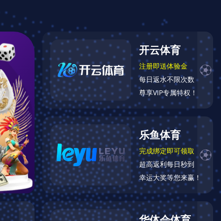
注册入口
赛事与数据服务
支持
APP下载
与
网页使用
，每日同步更
握比赛节奏。