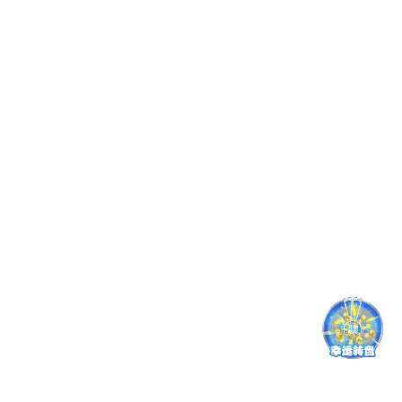
再是少数豪门独领风骚。各支球队通过精细化管理和
科学训练，不断提升自身实力，使得整个联赛水平越
来越高。这种变化让原本处于劣势地位的小球队也有
机会撼动传统强队，从而增加了观众观看比赛时的不
确定性与刺激感。
同时，各俱乐部之间引援活动频繁，这也加剧了竞
争。例如，一些年轻天才不断涌现，让每支团队都有
可能瞬间改变命运。因此，在这种环境下，即便是像
曼城这样拥有雄厚财力的大俱乐部，也需警惕来自其
他队伍带来的压力。
This不论是哪支队伍，都要意识到即使获得短暂优
势，也不能放松警惕，因为随时都有可能发生逆转。
一场精彩纷呈且充满悬念的新英超赛季正在展开，每