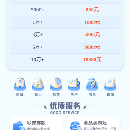
望及整体联赛环境变迁，为读者提供全面深入的理
解。
1、阿森纳的表现分析
本赛季，阿森纳展现出了令人惊叹的竞技状态。作为
英超历史悠久的豪门之一，球队通过引入新援和调整
战术体系，使得整体实力大幅提升。锋线上的奥巴梅
扬与萨卡配合默契，多次为球队打入关键进球，这使
得阿森纳在进攻端具有了更大的威胁。
此外，中场核心厄齐尔也找回了状态，他不仅能够控
制比赛节奏，还能为前锋创造机会。防线方面，新加
盟的后卫提升了后防线的稳定性，让球队在面对强敌
时更加游刃有余。这些因素共同作用，使得阿森纳在
积分榜上始终保持领先地位。